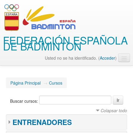
FEDERACIÓN ESPAÑOLA
DE BÁDMINTON
Usted no se ha identificado. (
Acceder
)
Español - Internacional (es)
Página Principal
→
Cursos
Buscar cursos:
Colapsar todo
ENTRENADORES