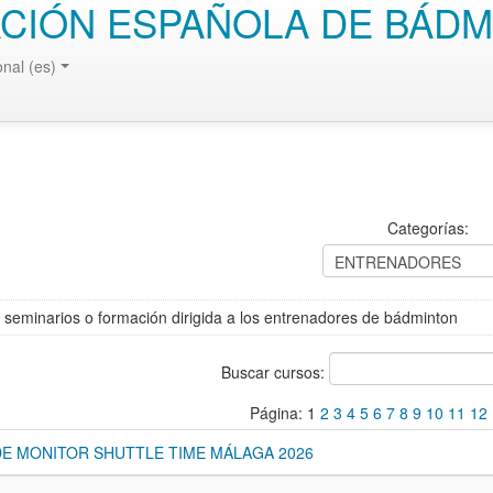
CIÓN ESPAÑOLA DE BÁDM
onal (es)
Categorías:
c, seminarios o formación dirigida a los entrenadores de bádminton
Buscar cursos:
Página:
1
2
3
4
5
6
7
8
9
10
11
12
E MONITOR SHUTTLE TIME MÁLAGA 2026