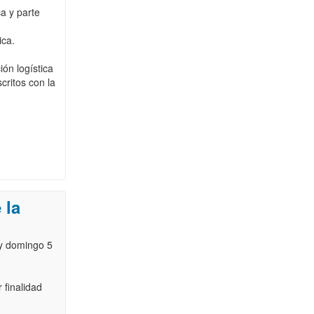
ca y parte
ica.
ión logística
critos con la
 la
 y domingo 5
 finalidad