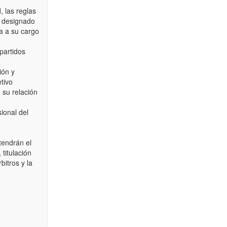
, las reglas
o designado
ga a su cargo
 partidos
ión y
etivo
 su relación
sional del
tendrán el
titulación
itros y la