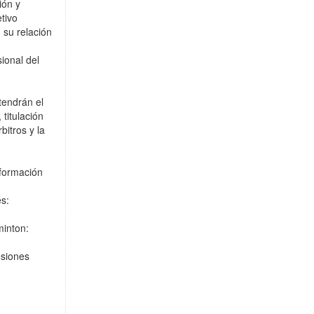
ión y
etivo
 su relación
sional del
tendrán el
titulación
itros y la
 formación
es:
minton:
esiones