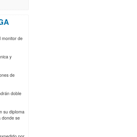
GA
l monitor de
cnica y
iones de
ndrán doble
n su diploma
lá donde se
 expedido por