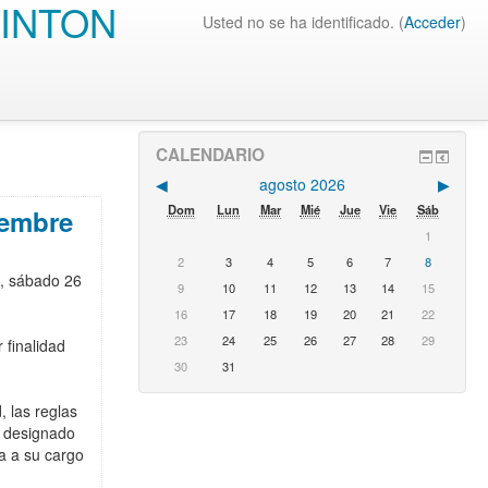
INTON
Usted no se ha identificado. (
Acceder
)
CALENDARIO
◀︎
agosto 2026
▶︎
Dom
Lun
Mar
Mié
Jue
Vie
Sáb
iembre
1
2
3
4
5
6
7
8
5, sábado 26
9
10
11
12
13
14
15
16
17
18
19
20
21
22
23
24
25
26
27
28
29
 finalidad
30
31
, las reglas
o designado
ga a su cargo