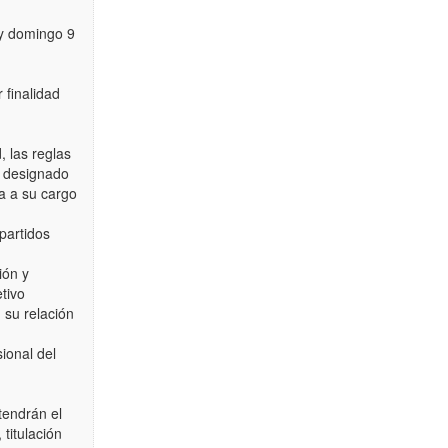
 y domingo 9
 finalidad
, las reglas
o designado
ga a su cargo
 partidos
ión y
etivo
 su relación
sional del
tendrán el
titulación