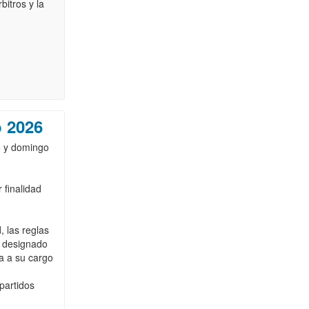
itros y la
o 2026
5 y domingo
 finalidad
, las reglas
o designado
ga a su cargo
 partidos