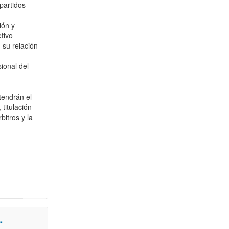
 partidos
ión y
etivo
 su relación
sional del
tendrán el
titulación
itros y la
.