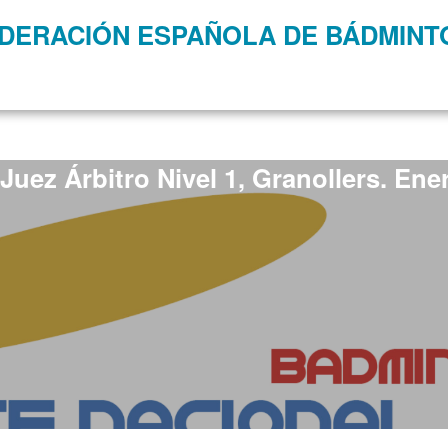
DERACIÓN ESPAÑOLA DE BÁDMINT
Juez Árbitro Nivel 1, Granollers. Ene