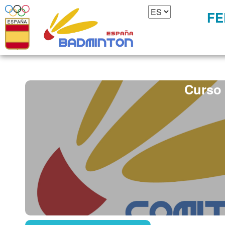
FE
Curso 