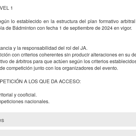
EL 1

gún lo establecido en la estructura del plan formativo arbitra
a de Bádminton con fecha 1 de septiembre de 2024 en vigor.

ancia y la responsabilidad del rol del JA.

ición con criterios coherentes sin producir alteraciones en su des
ctivo de árbitros para que actúen según los criterios establecid
 de competición junto con los organizadores del evento.

ETICIÓN A LOS QUE DA ACCESO:

torial y cooficial.

- JA Auxiliar en competiciones nacionales.				
es