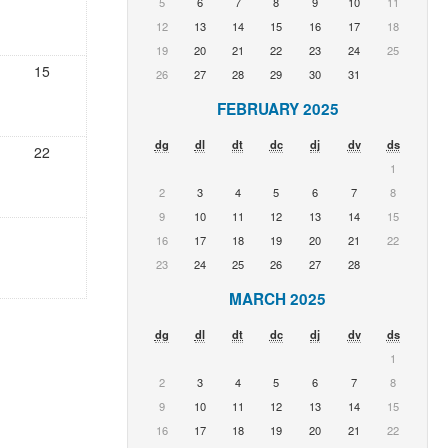
5
6
7
8
9
10
11
12
13
14
15
16
17
18
19
20
21
22
23
24
25
15
26
27
28
29
30
31
FEBRUARY 2025
dg
dl
dt
dc
dj
dv
ds
22
1
2
3
4
5
6
7
8
9
10
11
12
13
14
15
16
17
18
19
20
21
22
23
24
25
26
27
28
MARCH 2025
dg
dl
dt
dc
dj
dv
ds
1
2
3
4
5
6
7
8
9
10
11
12
13
14
15
16
17
18
19
20
21
22