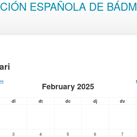
CIÓN ESPAÑOLA DE BÁDM
ari
25
February 2025
dl
dt
dc
dj
dv
3
4
5
6
7