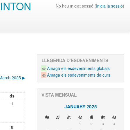
INTON
No heu iniciat sessió (
Inicia la sessió
)
LLEGENDA D'ESDEVENIMENTS
Amaga els esdeveniments globals
Amaga els esdeveniments de curs
March 2025
▶︎
VISTA MENSUAL
ds
1
JANUARY 2025
dg
dl
dt
dc
dj
dv
ds
1
2
3
4
8